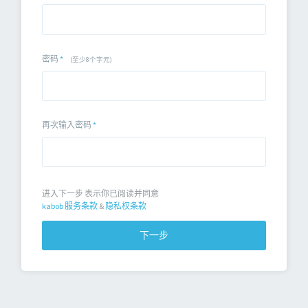
密码
*
(至少8个字元)
再次输入密码
*
进入下一步 表示你已阅读并同意
kabob 服务条款
&
隐私权条款